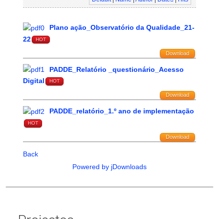
Plano ação_Observatório da Qualidade_21-
22
HOT
Download
PADDE_Relatório _questionário_Acesso
Digital
HOT
Download
PADDE_relatório_1.º ano de implementação
HOT
Download
Back
Powered by jDownloads