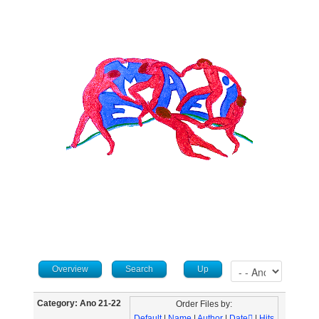
Overview
Search
Up
Category: Ano 21-22
Order Files by:
Default
|
Name
|
Author
|
Date
|
Hits