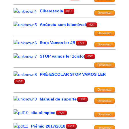
Ciberescola
HOT
Download
Anúncio sem telemóvel
HOT
Download
Stop Vamos ler JR
HOT
Download
STOP vamos ler 1ciclo
HOT
Download
PRÉ-ESCOLAR STOP VAMOS LER
HOT
Download
Manual de suporte
HOT
Download
dia olimpico
HOT
Download
Prémio 2017/2018
HOT
Download