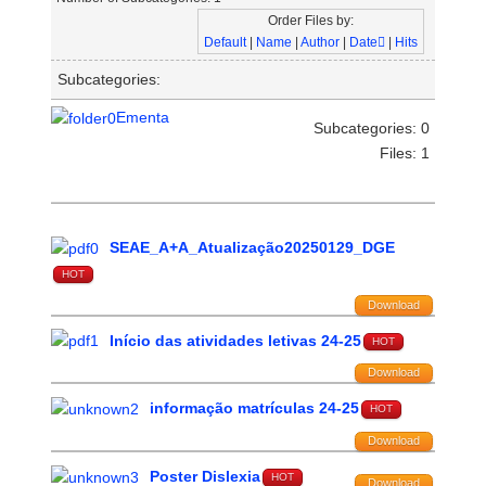
Order Files by:
Default
|
Name
|
Author
|
Date
|
Hits
Subcategories:
Ementa
Subcategories: 0
Files: 1
SEAE_A+A_Atualização20250129_DGE
HOT
Download
Início das atividades letivas 24-25
HOT
Download
informação matrículas 24-25
HOT
Download
Poster Dislexia
HOT
Download